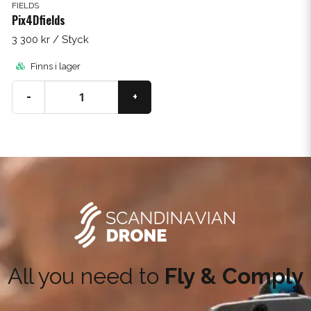
FIELDS
Pix4Dfields
3 300 kr
/ Styck
Finns i lager
-
+
All you need to
Fly & Comply