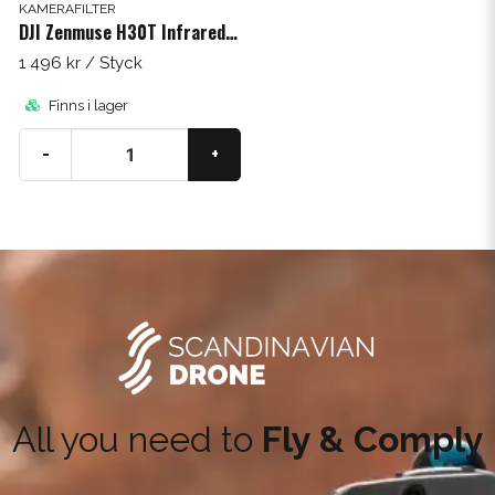
KAMERAFILTER
DJI Zenmuse H30T Infrared Density Filter
1 496 kr
/ Styck
Finns i lager
-
+
All you need to
Fly & Comply