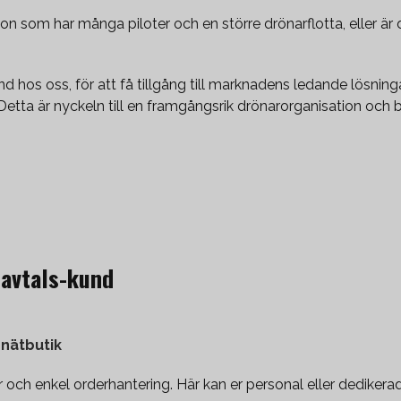
ion som har många piloter och en större drönarflotta, eller är
und hos oss, för att få tillgång till marknadens ledande lösni
 Detta är nyckeln till en framgångsrik drönarorganisation och b
mavtals-kund
 nätbutik
er och enkel orderhantering. Här kan er personal eller dediker