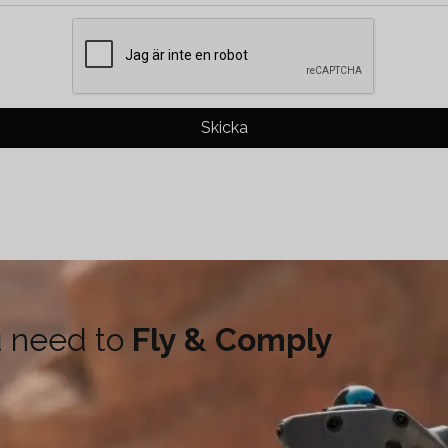
Skicka
u need to
Fly & Comply