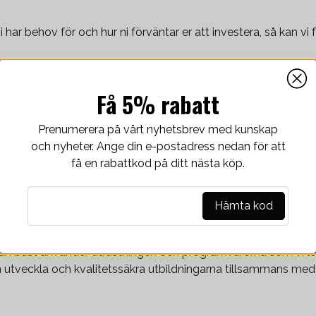
Få 5% rabatt
Prenumerera på vårt nyhetsbrev med kunskap
har behov för och hur ni förväntar er att investera, så kan vi 
och nyheter. Ange din e-postadress nedan för att
få en rabattkod på ditt nästa köp.
email
Mejladress
Hämta kod
är trasig utrustning stoppar er från att arbeta, så erbjuder vi 
r en olycka och behöver skickas in på reparation eller service.
man bäst använder utrustningen och programvarorna som vi lev
utveckla och kvalitetssäkra utbildningarna tillsammans med e