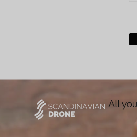
All yo