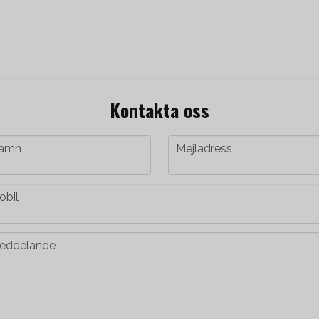
Kontakta oss
me
email
amn
Mejladress
one
obil
message
eddelande