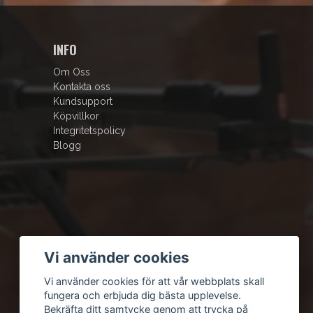
INFO
Om Oss
Kontakta oss
Kundsupport
Köpvillkor
Integritetspolicy
Blogg
Vi använder cookies
Vi använder cookies för att vår webbplats skall
fungera och erbjuda dig bästa upplevelse.
Bekräfta ditt samtycke genom att trycka på