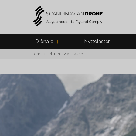
Drönare
Nyttolaster
Hem
Bli ramavtals-kund