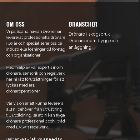
OM OSS
BRANSCHER
Vi på Scandinavian Drone har
Drönare i skogsbruk
levererat professionella drönare
Drönare inom bygg och
i 10 år och specialiserar oss på
anläggning
industriella lösningar till företag
och organisationer.
Med hjälp av vår expertis inom
drönare, sensorik och regelverk
har ni rätt förutsättningar för att
lyckas med era
drönaroperationer.
Vår vision är att kunna leverera
allt ni behöver, från utrustning
till utbildning, så att ni kan flyga
drönare professionellt och i tråd
med EASA's regelverk.
Helt enkelt -
"All you need to