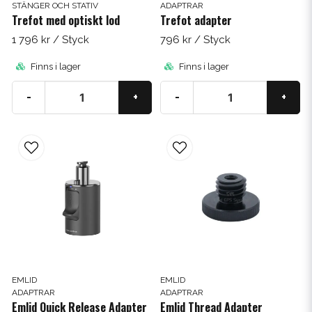
STÄNGER OCH STATIV
ADAPTRAR
Trefot med optiskt lod
Trefot adapter
1 796 kr
/ Styck
796 kr
/ Styck
Finns i lager
Finns i lager
-
+
-
+
EMLID
EMLID
ADAPTRAR
ADAPTRAR
Emlid Quick Release Adapter
Emlid Thread Adapter