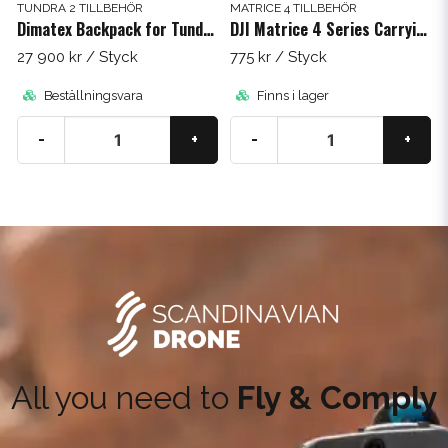
TUNDRA 2 TILLBEHÖR
MATRICE 4 TILLBEHÖR
Dimatex Backpack for Tundra 2
DJI Matrice 4 Series Carrying Case Strap
27 900 kr
/ Styck
775 kr
/ Styck
Beställningsvara
Finns i lager
-
+
-
+
All you need to
Fly & Comply