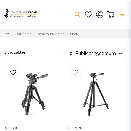
Hem
Utrustning
Kamerautrustning
Stativ
2 produkter
Publiceringsdatum
VELBON
VELBON