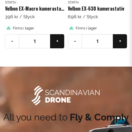
STATIV
STATIV
Velbon EX-Macro kamerastativ
Velbon EX-630 kamerastativ
396 kr
/ Styck
696 kr
/ Styck
Finns i lager
Finns i lager
-
+
-
+
All you need to
Fly & Comply