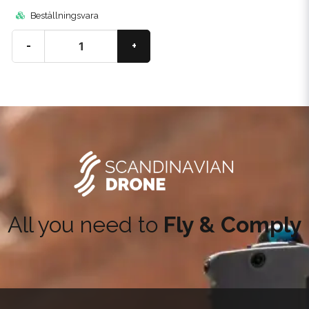
Prenumerera på vårt nyhetsbrev med kunskap och
nyheter. Ange din e-postadress nedan för att få en
Beställningsvara
rabattkod på ditt nästa köp.
-
+
email
Mejladress
Hämta kod
All you need to
Fly & Comply