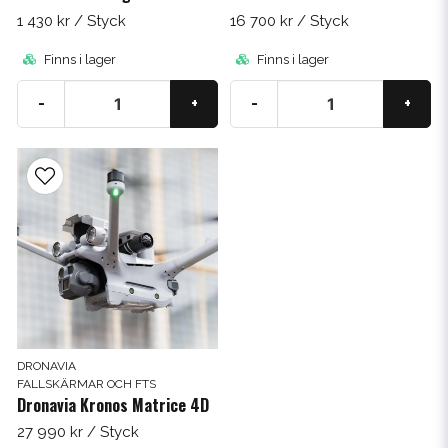
1 430 kr
/ Styck
16 700 kr
/ Styck
Finns i lager
Finns i lager
-
+
-
+
DRONAVIA
FALLSKÄRMAR OCH FTS
Dronavia Kronos Matrice 4D
Få 5% rabatt
27 990 kr
/ Styck