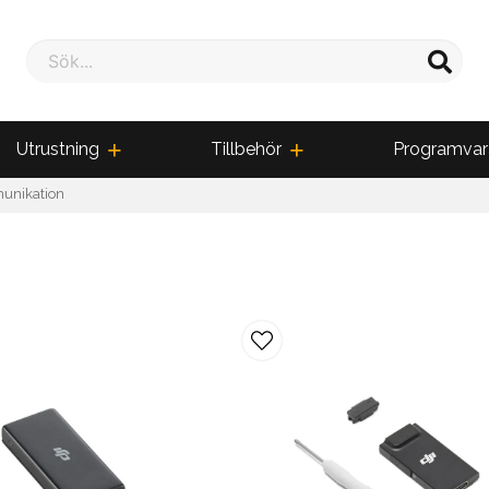
Sök...
Utrustning
Tillbehör
Programvar
nikation