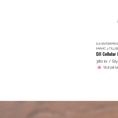
DJI ENTERPRI
MAVIC 3 TILL
380 kr
/ St
Slut på l