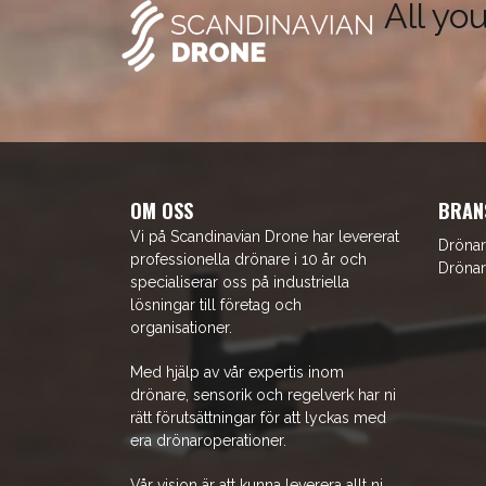
All yo
OM OSS
BRAN
Vi på Scandinavian Drone har levererat
Drönar
professionella drönare i 10 år och
Drönar
specialiserar oss på industriella
lösningar till företag och
organisationer.
Med hjälp av vår expertis inom
drönare, sensorik och regelverk har ni
rätt förutsättningar för att lyckas med
era drönaroperationer.
Vår vision är att kunna leverera allt ni