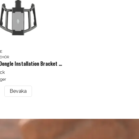
Få 5% rabatt
Prenumerera på vårt nyhetsbrev med kunskap
och nyheter. Ange din e-postadress nedan för att
få en rabattkod på ditt nästa köp.
SE
BEHÖR
email
DJI Cellular Dongle Installation Bracket Mavic 3
Mejladress
Hämta kod
yck
ager
Bevaka