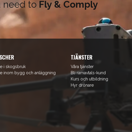
u need to
Fly & Comply
SCHER
TJÄNSTER
e i skogsbruk
Våra tjänster
e inom bygg och anläggning
Bli ramavtals-kund
Kurs och utbildning
Hyr drönare