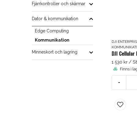
Fjärrkontroller och skärmar
Dator & kommunikation
Edge Computing
Kommunikation
DJI ENTERPRI
KOMMUNIKAT
Minneskort och lagring
DJI Cellular
1 530 kr
/ S
Finns i la
-