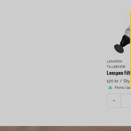
LENSPEN
TILLBEHÖR
Lenspen Fil
120 kr
/ Sty
Finns i la
-