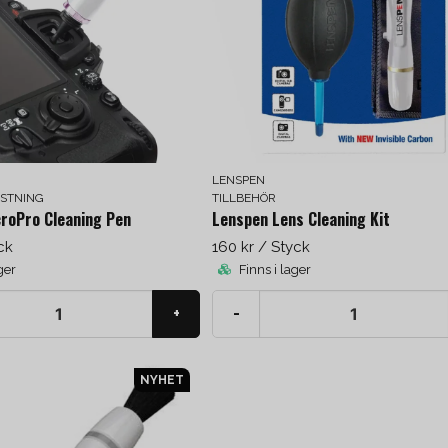
LENSPEN
STNING
TILLBEHÖR
roPro Cleaning Pen
Lenspen Lens Cleaning Kit
ck
160 kr
/ Styck
ger
Finns i lager
+
-
NYHET