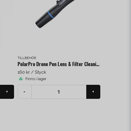
TILLBEHÖR
PolarPro Drone Pen Lens & Filter Cleaning Kit
160 kr
/ Styck
Finns i lager
+
-
+