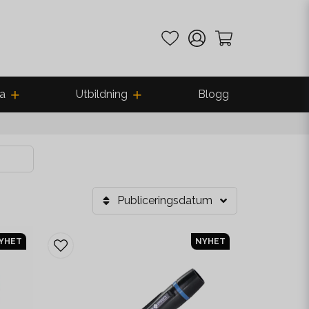
a
Utbildning
Blogg
Publiceringsdatum
YHET
NYHET