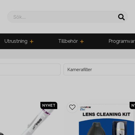
Sök...
Utrustning
Tillbehör
Programvar
Kamerafilter
NYHET
N