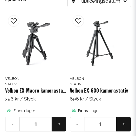
2 produkter
Publiceringsdatum
VELBON
VELBON
STATIV
STATIV
Velbon EX-Macro kamerastativ
Velbon EX-630 kamerastativ
396 kr
/ Styck
696 kr
/ Styck
Finns i lager
Finns i lager
-
+
-
+