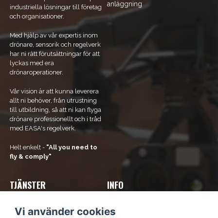
anläggning
industriella lösningar till företag
och organisationer.
Med hjälp av vår expertis inom
drönare, sensorik och regelverk
har ni rätt förutsättningar för att
lyckas med era
drönaroperationer.
Vår vision är att kunna leverera
allt ni behöver, från utrustning
till utbildning, så att ni kan flyga
drönare professionellt och i tråd
med EASA's regelverk.
Helt enkelt -
"All you need to
fly & comply"
TJÄNSTER
INFO
Våra tjänster
Om Oss
Vi använder cookies
Bli ramavtals-kund
Kontakta oss