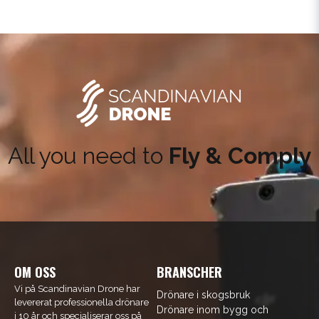
Få 5% rabatt
All you need to
Fly & Comply
Prenumerera på vårt nyhetsbrev med kunskap och
nyheter. Ange din e-postadress nedan för att få en
rabattkod på ditt nästa köp.
email
Mejladress
Hämta kod
OM OSS
BRANSCHER
Vi på Scandinavian Drone har
Drönare i skogsbruk
levererat professionella drönare
Drönare inom bygg och
i 10 år och specialiserar oss på