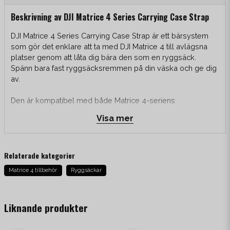
Beskrivning av DJI Matrice 4 Series Carrying Case Strap
DJI Matrice 4 Series Carrying Case Strap är ett bärsystem
som gör det enklare att ta med DJI Matrice 4 till avlägsna
platser genom att låta dig bära den som en ryggsäck.
Spänn bara fast ryggsäcksremmen på din väska och ge dig
av.
Den är kompatibel med både Matrice 4-seriens
förvaringsväska och Matrice 4D-seriens hard case. Var noga
Visa mer
med att spänna fast bärsystemet ordentlig på väskorna.
Relaterade kategorier
Monteringstips!
Matrice 4 tillbehör
Ryggsäckar
För att kunna använda bärsystemet så måste 4st
medföljande metallsprintar monteras på hard case'n. Detta
gör du enklast med en liten hammare och gärna ett don.
Liknande produkter