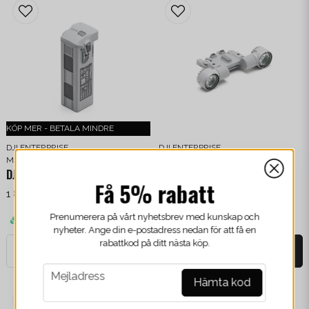
KÖP MER - BETALA MINDRE
DJI ENTERPRISE
DJI ENTERPRISE
MATRICE 4 TILLBEHÖR
MATRICE 4 TILLBEHÖR
DJI Matrice 4 Battery
DJI AL1 Spotlight
Få 5% rabatt
1 888 kr
/ Styck
2 956 kr
/ Styck
Prenumerera på vårt nyhetsbrev med kunskap och
Finns i lager
Finns i lager
nyheter. Ange din e-postadress nedan för att få en
rabattkod på ditt nästa köp.
-
+
-
+
email
Mejladress
Hämta kod