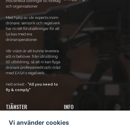
industriella lösningar till företag
och organisationer.
Med hjälp av vår expertis inom
drönare, sensorik och regelverk
har ni rätt förutsättningar för att
lyckas med era
drönaroperationer.
Vår vision är att kunna leverera
allt ni behöver, från utrustning
till utbildning, så att ni kan flyga
drönare professionellt och i tråd
med EASA's regelverk.
Helt enkelt -
"All you need to
fly & comply"
TJÄNSTER
INFO
Våra tjänster
Om Oss
Vi använder cookies
Bli ramavtals-kund
Kontakta oss
Kurs och utbildning
Kundsupport