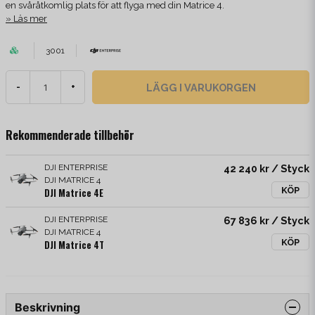
en svåråtkomlig plats för att flyga med din Matrice 4.
Läs mer
3001
LÄGG I VARUKORGEN
-
+
Rekommenderade tillbehör
DJI ENTERPRISE
42 240 kr
/ Styck
DJI MATRICE 4
KÖP
DJI Matrice 4E
DJI ENTERPRISE
67 836 kr
/ Styck
DJI MATRICE 4
KÖP
DJI Matrice 4T
Beskrivning