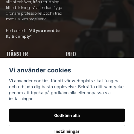
allt ni behöver, från utrustning
till utbildning, så att ni kan flyga
drönare professionellt och i tråd
med EASA's regelverk.
Helt enkelt -
"All you need to
fly & comply"
TJÄNSTER
INFO
Våra tjänster
Om Oss
Vi använder cookies
Bli ramavtals-kund
Kontakta oss
Kurs och utbildning
Kundsupport
Vi använder cookies för att vår webbplats skall fungera
Hyr drönare
Köpvillkor
och erbjuda dig bästa upplevelse. Bekräfta ditt samtycke
Integritetspolicy
genom att trycka på godkänn alla eller anpassa via
Blogg
inställningar
Godkänn alla
© Scandinavian Drone
- Idévägen 9, 312 62 Mellbystrand,
Sverige
Inställningar