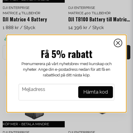
DJI ENTERPRISE
DJI ENTERPRISE
MATRICE 4 TILLBEHÖR
MATRICE 400 TILLBEHÖR
DJI Matrice 4 Battery
DJI TB100 Battery till Matrice 400
1 888 kr
/ Styck
14 396 kr
/ Styck
Finns i lager
Finns i lager
Få 5% rabatt
-
+
-
+
Prenumerera på vårt nyhetsbrev med kunskap och
nyheter. Ange din e-postadress nedan för att få en
rabattkod på ditt nästa köp.
email
Mejladress
Hämta kod
KÖP MER - BETALA MINDRE
DJI ENTERPRISE
DJI ENTERPRISE