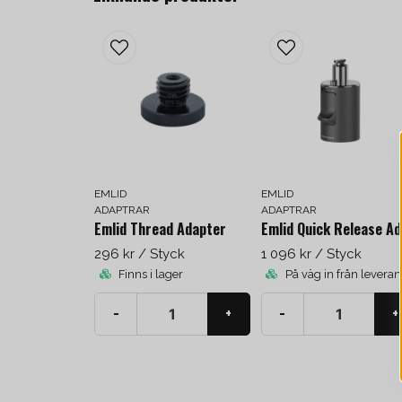
EMLID
EMLID
ADAPTRAR
ADAPTRAR
Emlid Thread Adapter
Em
296 kr
/ Styck
1 096 kr
/ Styck
Finns i lager
På väg in från leveran
-
+
-
+