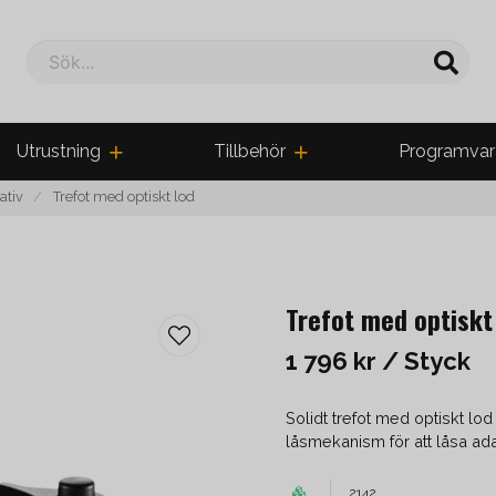
Sök...
Utrustning
Tillbehör
Programvar
ativ
Trefot med optiskt lod
Trefot med optiskt
1 796 kr
/ Styck
Solidt trefot med optiskt l
låsmekanism för att låsa ad
2142