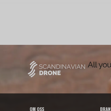
All yo
OM OSS
BRAN