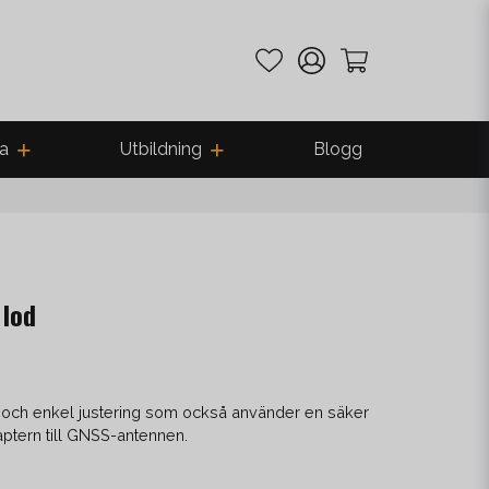
a
Utbildning
Blogg
 lod
od och enkel justering som också använder en säker
aptern till GNSS-antennen.