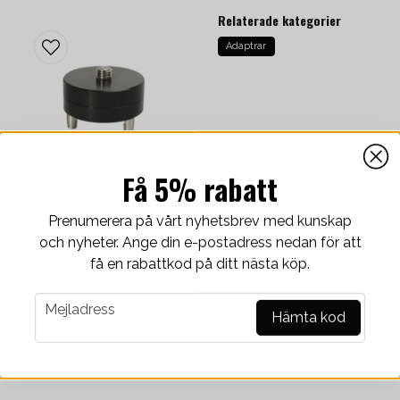
Relaterade kategorier
Adaptrar
Få 5% rabatt
Prenumerera på vårt nyhetsbrev med kunskap
ADAPTRAR
lid Quick Release Adapter
Trefot adapter
och nyheter. Ange din e-postadress nedan för att
få en rabattkod på ditt nästa köp.
796 kr
/ Styck
tör
Finns i lager
email
Mejladress
Hämta kod
-
+