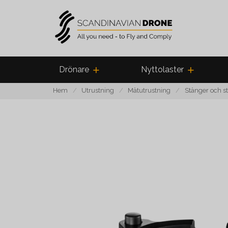
Drönare
Nyttolaster
Hem
Utrustning
Mätutrustning
Stänger och st