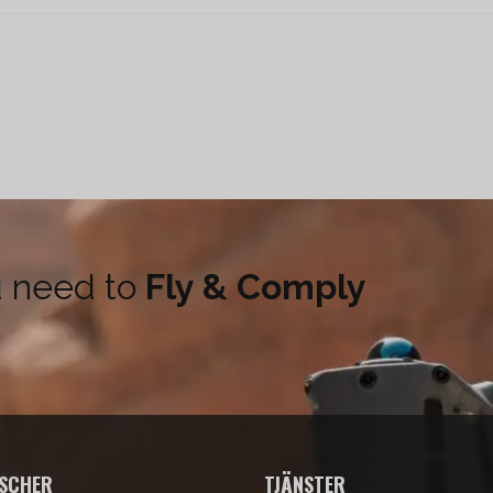
u need to
Fly & Comply
SCHER
TJÄNSTER