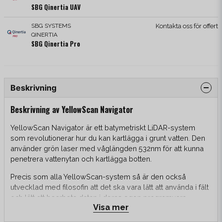
SBG Qinertia UAV
SBG SYSTEMS
Kontakta oss för offert
QINERTIA
SBG Qinertia Pro
Beskrivning
Beskrivning av YellowScan Navigator
YellowScan Navigator är ett batymetriskt LiDAR-system
som revolutionerar hur du kan kartlägga i grunt vatten. Den
använder grön laser med våglängden 532nm för att kunna
penetrera vattenytan och kartlägga botten.
Precis som alla YellowScan-system så är den också
utvecklad med filosofin att det ska vara lätt att använda i fält
och lätt att bearbeta datan i deras egen programvara,
Visa mer
CloudStation.