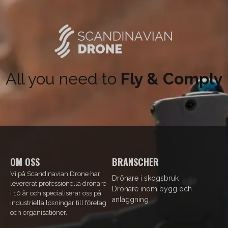
Dimensioner
35 x 16 x 19 cm
Snabbkoppling
Gremsy
Strömförsyning
Batteri RRC2204-2
Noggrannhet
3cm
All you need to
Fly & Comply
Precision
3cm
Max siktdjup
2 Secchi
Max flyghöjd
100m
Pulsfrekvens
20kHz
Field of view
40°
OM OSS
BRANSCHER
Antal returer
Upp till 10
Vi på Scandinavian Drone har
Drönare i skogsbruk
levererat professionella drönare
Drönare inom bygg och
Laser
YellowScan egenutvecklad
i 10 år och specialiserar oss på
anläggning
industriella lösningar till företag
IMU
SBG Quanta Micro
och organisationer.
Operationstemperatur
0° till +40 °C