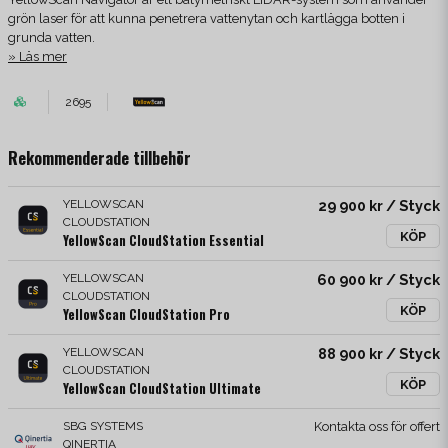
grön laser för att kunna penetrera vattenytan och kartlägga botten i
grunda vatten.
Läs mer
2695
Rekommenderade tillbehör
YELLOWSCAN
29 900 kr
/ Styck
CLOUDSTATION
KÖP
YellowScan CloudStation Essential
YELLOWSCAN
60 900 kr
/ Styck
CLOUDSTATION
KÖP
YellowScan CloudStation Pro
YELLOWSCAN
88 900 kr
/ Styck
CLOUDSTATION
KÖP
YellowScan CloudStation Ultimate
SBG SYSTEMS
Kontakta oss för offert
QINERTIA