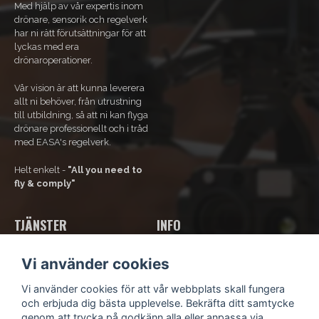
Med hjälp av vår expertis inom
drönare, sensorik och regelverk
NOHD
25m
har ni rätt förutsättningar för att
lyckas med era
Laserklass
3B
drönaroperationer.
Vår vision är att kunna leverera
allt ni behöver, från utrustning
till utbildning, så att ni kan flyga
drönare professionellt och i tråd
med EASA's regelverk.
Helt enkelt -
"All you need to
fly & comply"
TJÄNSTER
INFO
Våra tjänster
Om Oss
Vi använder cookies
Bli ramavtals-kund
Kontakta oss
Kurs och utbildning
Kundsupport
Vi använder cookies för att vår webbplats skall fungera
Hyr drönare
Köpvillkor
och erbjuda dig bästa upplevelse. Bekräfta ditt samtycke
Integritetspolicy
genom att trycka på godkänn alla eller anpassa via