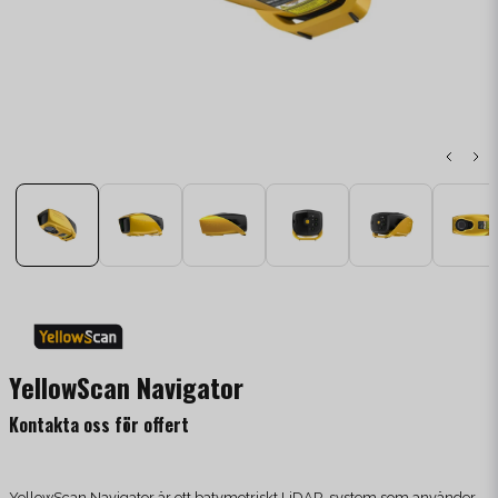
YellowScan Navigator
Kontakta oss för offert
YellowScan Navigator är ett batymetriskt LiDAR-system som använder