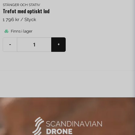
STÄNGER OCH STATIV
Trefot med optiskt lod
1 796 kr
/ Styck
Finns i lager
-
+