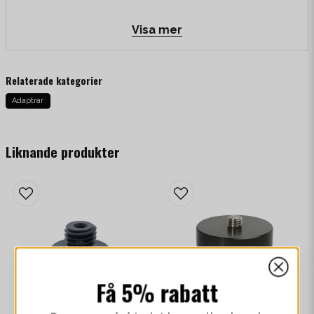
Kompatibelt med
Visa mer
Emlid Reach RX2
Emlid Reach RX4
Relaterade kategorier
Emlid Reach RX4 Pro
Adaptrar
Emlid Survey Pole
Mätstänger med 5/8" gänga
Liknande produkter
Få 5% rabatt