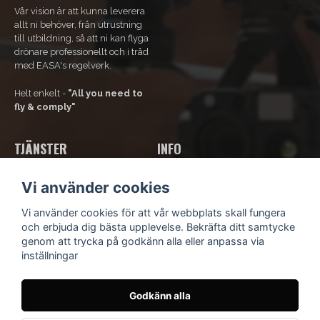
Vår vision är att kunna leverera
allt ni behöver, från utrustning
till utbildning, så att ni kan flyga
drönare professionellt och i tråd
med EASA's regelverk.
Helt enkelt -
"All you need to
fly & comply"
TJÄNSTER
INFO
Våra tjänster
Om Oss
Vi använder cookies
Bli ramavtals-kund
Kontakta oss
Kurs och utbildning
Kundsupport
Vi använder cookies för att vår webbplats skall fungera
Hyr drönare
Köpvillkor
och erbjuda dig bästa upplevelse. Bekräfta ditt samtycke
Integritetspolicy
genom att trycka på godkänn alla eller anpassa via
Blogg
inställningar
Godkänn alla
© Scandinavian Drone
- Idévägen 9, 312 62 Mellbystrand,