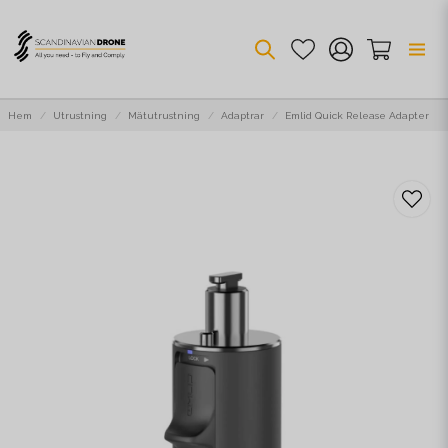
Hem
Utrustning
Mätutrustning
Adaptrar
Emlid Quick Release Adapter