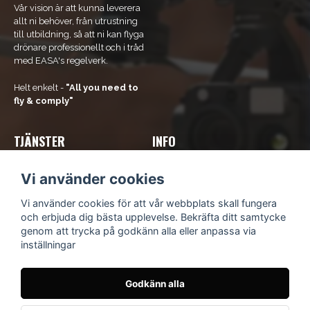
Vår vision är att kunna leverera
allt ni behöver, från utrustning
till utbildning, så att ni kan flyga
drönare professionellt och i tråd
med EASA's regelverk.
Helt enkelt -
"All you need to
fly & comply"
TJÄNSTER
INFO
Våra tjänster
Om Oss
Vi använder cookies
Bli ramavtals-kund
Kontakta oss
Kurs och utbildning
Kundsupport
Vi använder cookies för att vår webbplats skall fungera
Hyr drönare
Köpvillkor
och erbjuda dig bästa upplevelse. Bekräfta ditt samtycke
Integritetspolicy
genom att trycka på godkänn alla eller anpassa via
Blogg
inställningar
Godkänn alla
© Scandinavian Drone
- Idévägen 9, 312 62 Mellbystrand,