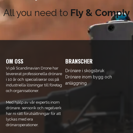
All you need to
Fly & Comply
Få 5% rabatt
Prenumerera på vårt nyhetsbrev med kunskap och
nyheter. Ange din e-postadress nedan för att få en
rabattkod på ditt nästa köp.
email
Mejladress
Hämta kod
OM OSS
BRANSCHER
Vi på Scandinavian Drone har
Drönare i skogsbruk
levererat professionella drönare
Drönare inom bygg och
i 10 år och specialiserar oss på
anläggning
industriella lösningar till företag
och organisationer.
Med hjälp av vår expertis inom
drönare, sensorik och regelverk
har ni rätt förutsättningar för att
lyckas med era
drönaroperationer.