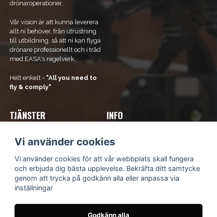
drönaroperationer.
Vår vision är att kunna leverera
allt ni behöver, från utrustning
till utbildning, så att ni kan flyga
drönare professionellt och i tråd
med EASA's regelverk.
Helt enkelt -
"All you need to
fly & comply"
TJÄNSTER
INFO
Våra tjänster
Om Oss
Vi använder cookies
Bli ramavtals-kund
Kontakta oss
Kurs och utbildning
Kundsupport
Vi använder cookies för att vår webbplats skall fungera
Hyr drönare
Köpvillkor
och erbjuda dig bästa upplevelse. Bekräfta ditt samtycke
Integritetspolicy
genom att trycka på godkänn alla eller anpassa via
Blogg
inställningar
Godkänn alla