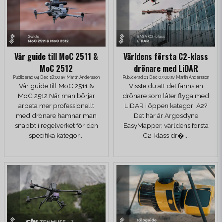
Vår guide till MoC 2511 &
Världens första C2-klass
MoC 2512
drönare med LiDAR
Publicerad 04 Dec 18:00 av Martin Andersson
Publicerad 01 Dec 07:00 av Martin Andersson
Vår guide till MoC 2511 &
Visste du att det fanns en
MoC 2512 När man börjar
drönare som låter flyga med
arbeta mer professionellt
LiDAR i öppen kategori A2?
med drönare hamnar man
Det här är Argosdyne
snabbt i regelverket för den
EasyMapper, världens första
specifika kategor...
C2-klass dr�...