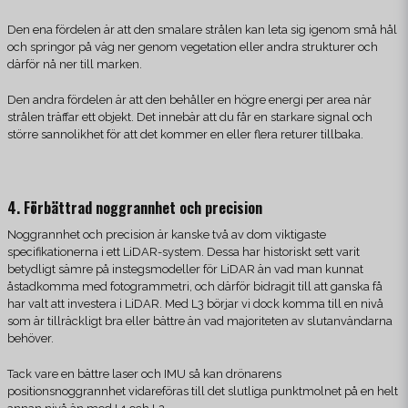
Den ena fördelen är att den smalare strålen kan leta sig igenom små hål
och springor på väg ner genom vegetation eller andra strukturer och
därför nå ner till marken.
Den andra fördelen är att den behåller en högre energi per area när
strålen träffar ett objekt. Det innebär att du får en starkare signal och
större sannolikhet för att det kommer en eller flera returer tillbaka.
4. Förbättrad noggrannhet och precision
Noggrannhet och precision är kanske två av dom viktigaste
specifikationerna i ett LiDAR-system. Dessa har historiskt sett varit
betydligt sämre på instegsmodeller för LiDAR än vad man kunnat
åstadkomma med fotogrammetri, och därför bidragit till att ganska få
har valt att investera i LiDAR. Med L3 börjar vi dock komma till en nivå
som är tillräckligt bra eller bättre än vad majoriteten av slutanvändarna
behöver.
Tack vare en bättre laser och IMU så kan drönarens
positionsnoggrannhet vidareföras till det slutliga punktmolnet på en helt