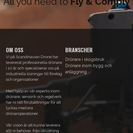
All you need to
Fly & Comply
OM OSS
BRANSCHER
Vi på Scandinavian Drone har
Drönare i skogsbruk
levererat professionella drönare
Drönare inom bygg och
i 10 år och specialiserar oss på
anläggning
industriella lösningar till företag
och organisationer.
Med hjälp av vår expertis inom
drönare, sensorik och regelverk
har ni rätt förutsättningar för att
lyckas med era
drönaroperationer.
Vår vision är att kunna leverera
allt ni behöver, från utrustning