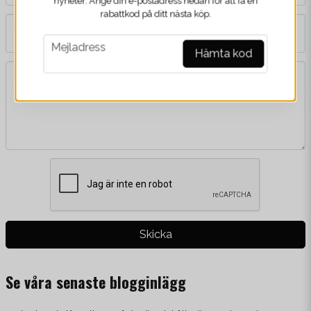
nyheter. Ange din e-postadress nedan för att få en
rabattkod på ditt nästa köp.
phone
Mobil
email
Mejladress
Hämta kod
message
Meddelande
Skicka
Se våra senaste blogginlägg