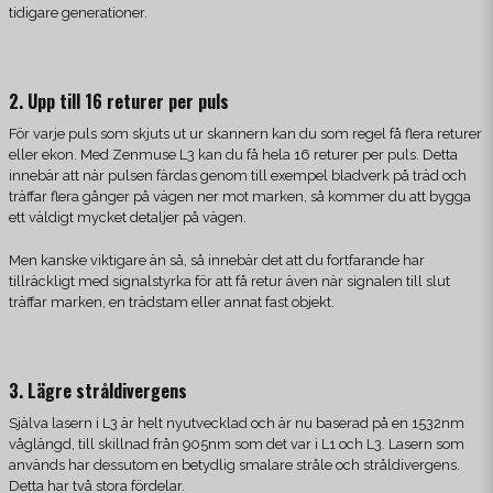
tidigare generationer.
2. Upp till 16 returer per puls
För varje puls som skjuts ut ur skannern kan du som regel få flera returer
eller ekon. Med Zenmuse L3 kan du få hela 16 returer per puls. Detta
innebär att när pulsen färdas genom till exempel bladverk på träd och
träffar flera gånger på vägen ner mot marken, så kommer du att bygga
ett väldigt mycket detaljer på vägen.
Men kanske viktigare än så, så innebär det att du fortfarande har
tillräckligt med signalstyrka för att få retur även när signalen till slut
träffar marken, en trädstam eller annat fast objekt.
3. Lägre stråldivergens
Själva lasern i L3 är helt nyutvecklad och är nu baserad på en 1532nm
våglängd, till skillnad från 905nm som det var i L1 och L3. Lasern som
används har dessutom en betydlig smalare stråle och stråldivergens.
Detta har två stora fördelar.