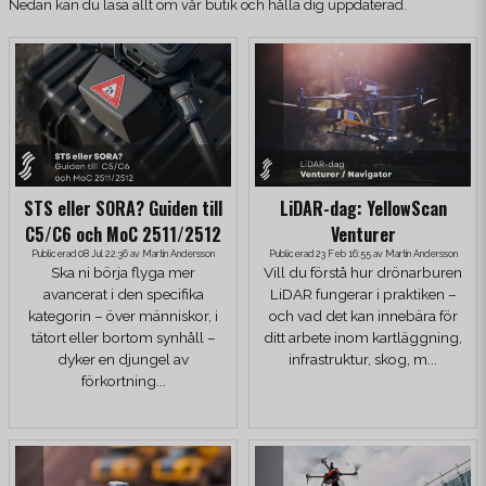
Nedan kan du läsa allt om vår butik och hålla dig uppdaterad.
STS eller SORA? Guiden till
LiDAR-dag: YellowScan
C5/C6 och MoC 2511/2512
Venturer
Publicerad 08 Jul 22:36 av Martin Andersson
Publicerad 23 Feb 16:55 av Martin Andersson
Ska ni börja flyga mer
Vill du förstå hur drönarburen
avancerat i den specifika
LiDAR fungerar i praktiken –
kategorin – över människor, i
och vad det kan innebära för
tätort eller bortom synhåll –
ditt arbete inom kartläggning,
dyker en djungel av
infrastruktur, skog, m...
förkortning...