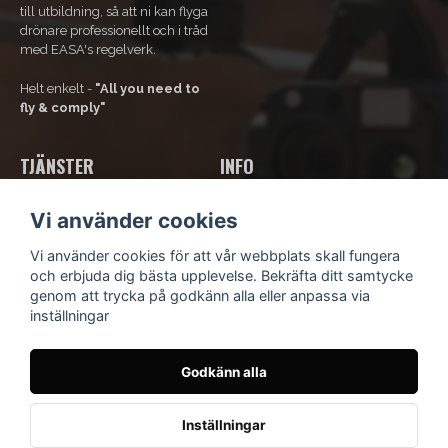
till utbildning, så att ni kan flyga
drönare professionellt och i tråd
med EASA's regelverk.
Helt enkelt -
"All you need to
fly & comply"
TJÄNSTER
INFO
Våra tjänster
Om Oss
Vi använder cookies
Bli ramavtals-kund
Kontakta oss
Kurs och utbildning
Kundsupport
Vi använder cookies för att vår webbplats skall fungera
Hyr drönare
Köpvillkor
och erbjuda dig bästa upplevelse. Bekräfta ditt samtycke
Integritetspolicy
genom att trycka på godkänn alla eller anpassa via
Blogg
inställningar
Godkänn alla
© Scandinavian Drone
- Idévägen 9, 312 62 Mellbystrand,
Sverige
Inställningar
Köpvillkor
Integritetspolicy