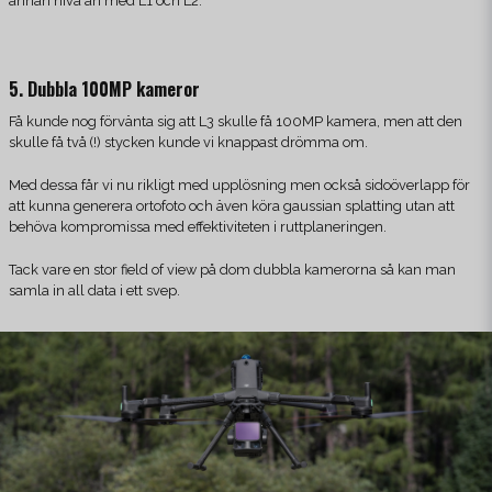
annan nivå än med L1 och L2.
5. Dubbla 100MP kameror
Få kunde nog förvänta sig att L3 skulle få 100MP kamera, men att den
skulle få två (!) stycken kunde vi knappast drömma om.
Med dessa får vi nu rikligt med upplösning men också sidoöverlapp för
att kunna generera ortofoto och även köra gaussian splatting utan att
behöva kompromissa med effektiviteten i ruttplaneringen.
Tack vare en stor field of view på dom dubbla kamerorna så kan man
samla in all data i ett svep.