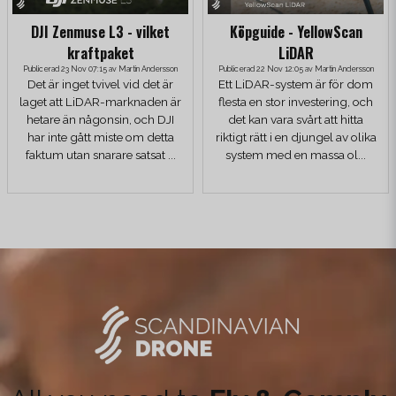
DJI Zenmuse L3 - vilket
Köpguide - YellowScan
kraftpaket
LiDAR
Publicerad 23 Nov 07:15 av Martin Andersson
Publicerad 22 Nov 12:05 av Martin Andersson
Det är inget tvivel vid det är
Ett LiDAR-system är för dom
laget att LiDAR-marknaden är
flesta en stor investering, och
hetare än någonsin, och DJI
det kan vara svårt att hitta
har inte gått miste om detta
riktigt rätt i en djungel av olika
faktum utan snarare satsat ...
system med en massa ol...