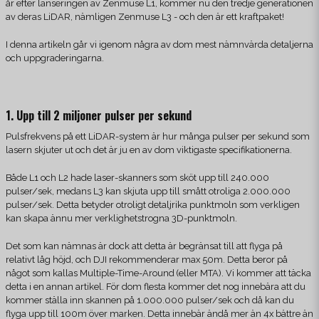
år efter lanseringen av Zenmuse L1, kommer nu den tredje generationen
av deras LiDAR, nämligen Zenmuse L3 - och den är ett kraftpaket!
I denna artikeln går vi igenom några av dom mest nämnvärda detaljerna
och uppgraderingarna.
1. Upp till 2 miljoner pulser per sekund
Pulsfrekvens på ett LiDAR-system är hur många pulser per sekund som
lasern skjuter ut och det är ju en av dom viktigaste specifikationerna.
Både L1 och L2 hade laser-skanners som sköt upp till 240.000
pulser/sek, medans L3 kan skjuta upp till smått otroliga 2.000.000
pulser/sek. Detta betyder otroligt detaljrika punktmoln som verkligen
kan skapa ännu mer verklighetstrogna 3D-punktmoln.
Det som kan nämnas är dock att detta är begränsat till att flyga på
relativt låg höjd, och DJI rekommenderar max 50m. Detta beror på
något som kallas Multiple-Time-Around (eller MTA). Vi kommer att täcka
detta i en annan artikel. För dom flesta kommer det nog innebära att du
kommer ställa inn skannen på 1.000.000 pulser/sek och då kan du
flyga upp till 100m över marken. Detta innebär ändå mer än 4x bättre än