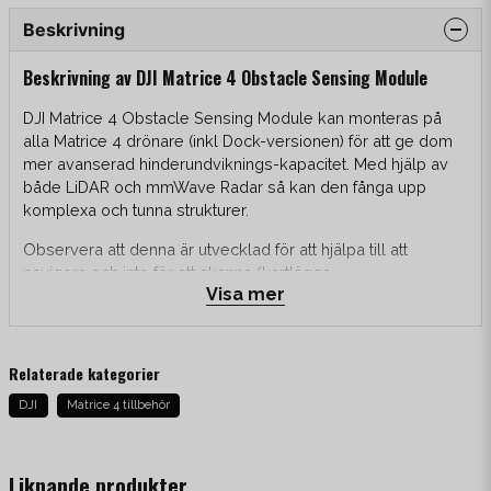
Beskrivning
Beskrivning av DJI Matrice 4 Obstacle Sensing Module
DJI Matrice 4 Obstacle Sensing Module kan monteras på
alla Matrice 4 drönare (inkl Dock-versionen) för att ge dom
mer avanserad hinderundviknings-kapacitet. Med hjälp av
både LiDAR och mmWave Radar så kan den fånga upp
komplexa och tunna strukturer.
Observera att denna är utvecklad för att hjälpa till att
navigera och inte för att skanna/kartlägga.
Visa mer
Höjdpunkter
Relaterade kategorier
Flyg i komplexa miljöer som trafostationer
DJI
Matrice 4 tillbehör
Kan fånga 12mm kablar
Kan flyga upp till 15m/s
Liknande produkter
Kombinerar LiDAR och Radar