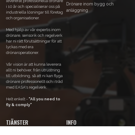
levererat professionella drönare
Drönare inom bygg och
i 10 år och specialiserar oss på
anläggning
industriella lösningar till företag
och organisationer.
Med hjälp av vår expertis inom
drönare, sensorik och regelverk
har ni rätt förutsättningar för att
lyckas med era
drönaroperationer.
Vår vision är att kunna leverera
allt ni behöver, från utrustning
till utbildning, så att ni kan flyga
drönare professionellt och i tråd
med EASA's regelverk.
Helt enkelt -
"All you need to
fly & comply"
TJÄNSTER
INFO
Våra tjänster
Om Oss