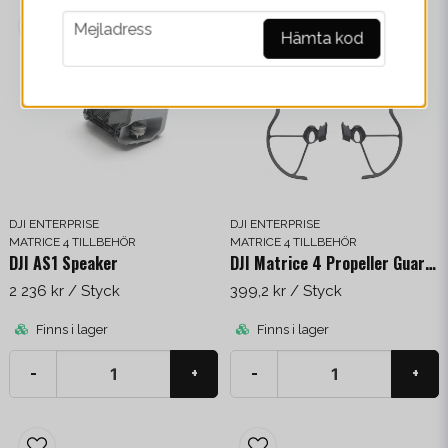
Operationstemperatur
-20° to 50° C
Teknologier
Roterande LiDAR och 5x
mmWave Radar
IP-klassning
IP55 (med Matrice 4D / 4TD
DJI ENTERPRISE
DJI ENTERPRISE
MATRICE 4 TILLBEHÖR
MATRICE 4 TILLBEHÖR
DJI AS1 Speaker
DJI Matrice 4 Propeller Guards
2 236 kr
/ Styck
399,2 kr
/ Styck
Finns i lager
Finns i lager
-
+
-
+