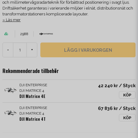
och millimetervågsradarteknik för förbättrad positionering i svagt ljus.
Driftsäkerhet garanteras i varierande miljöer i elnät, distributionsnät och
transformatorstationers komplicerade layouter.
Läs mer
2988
LÄGG I VARUKORGEN
-
+
Rekommenderade tillbehör
DJI ENTERPRISE
42 240 kr
/ Styck
DJI MATRICE 4
KÖP
DJI Matrice 4E
DJI ENTERPRISE
67 836 kr
/ Styck
DJI MATRICE 4
KÖP
DJI Matrice 4T