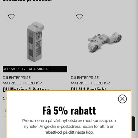
Fungerar utan ljus
Inkluderat i paketet
1x Obstacle Sensing Module
1x H2.5 Insexnyckel
1x H1.5 Insexnyckel
1x Adapterfäster (Matrice 4 serien)
KÖP MER - BETALA MINDRE
12x Reflective Stickers (for DJI Dock)
DJI ENTERPRISE
DJI ENTERPRISE
MATRICE 4 TILLBEHÖR
MATRICE 4 TILLBEHÖR
Få 5% rabatt
DJI Matrice 4 Battery
DJI AL1 Spotlight
Specifikationer
1 888 kr
/ Styck
2 956 kr
/ Styck
Prenumerera på vårt nyhetsbrev med kunskap och
nyheter. Ange din e-postadress nedan för att få en
Produktmodell
LR-01
Finns i lager
Finns i lager
rabattkod på ditt nästa köp.
Vikt
235 gram
-
+
-
+
email
Mejladress
Dimensioner
103.3 x 64 x 85.8 mm
Hämta kod