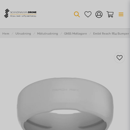
Hem
Utrustning
Mätutrustning
GNSS Mottagare
Emlid Reach RS4 Bumper