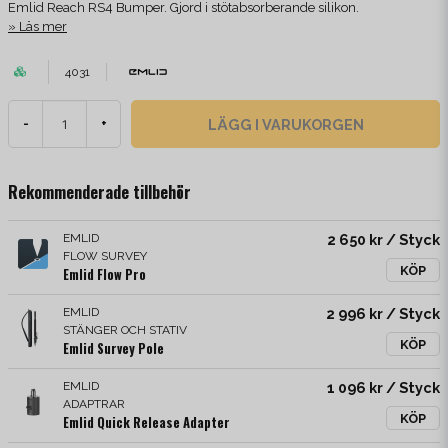
Emlid Reach RS4 Bumper. Gjord i stötabsorberande silikon.
Läs mer
4031
LÄGG I VARUKORGEN
-
+
Rekommenderade tillbehör
EMLID
2 650 kr
/ Styck
FLOW SURVEY
KÖP
Emlid Flow Pro
EMLID
2 996 kr
/ Styck
STÄNGER OCH STATIV
KÖP
Emlid Survey Pole
EMLID
1 096 kr
/ Styck
ADAPTRAR
KÖP
Emlid Quick Release Adapter