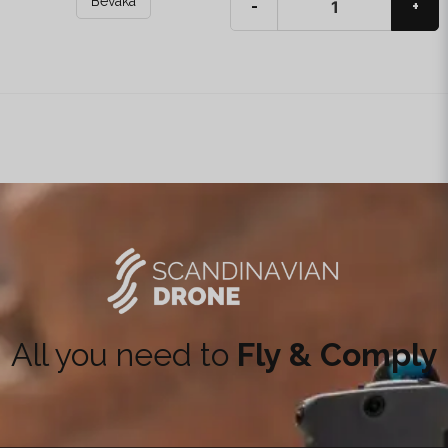
Bevaka
-
+
All you need to
Fly & Comply