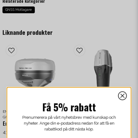
Relaterade kategorier
GNSS Mottagare
Liknande produkter
Få 5% rabatt
EMLID
EMLID
GNSS MOTTAGARE
GNSS MOTTAGARE
Prenumerera på vårt nyhetsbrev med kunskap och
Emlid Reach RS4 Pro
Emlid Reach RX2
nyheter. Ange din e-postadress nedan för att få en
rabattkod på ditt nästa köp.
43 900 kr
/ Styck
21 990 kr
/ Styck