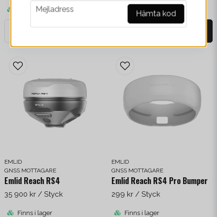
email
Mejladress
Finns i lager
På väg in från leverantör
Hämta kod
-
+
-
+
EMLID
EMLID
GNSS MOTTAGARE
GNSS MOTTAGARE
Emlid Reach RS4
Emlid Reach RS4 Pro Bumper
35 900 kr
/ Styck
299 kr
/ Styck
Finns i lager
Finns i lager