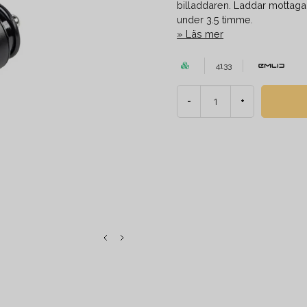
billaddaren. Laddar mottagar
under 3.5 timme.
Läs mer
4133
-
+