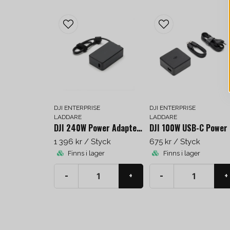
DJI ENTERPRISE
DJI ENTERPRISE
LADDARE
LADDARE
DJI 240W Power Adapter (EU)
DJ
1 396 kr
/ Styck
675 kr
/ Styck
Finns i lager
Finns i lager
-
+
-
+