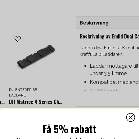
Beskrivning
Beskrivning av Emlid Dual C
Ladda dina Emlid RTK motta
kraftfulla billaddaren.
Laddar mottagare till
under 3.5 timme.
Kompatibel med and
DJI ENTERPRISE
2x 20W portar
LADDARE
Smart överspänning
DJI Matrice 4 Series Charging Hub (100W)
DJI Matrice 4 Series Charging Hub (200W)
Stöttar PD snabblad
990 kr
/ Styck
Finns i lager
Relaterade kategorier
Få 5% rabatt
Laddare
-
+
Charges receiver to 80% in 2
Compatible with USB-C devi