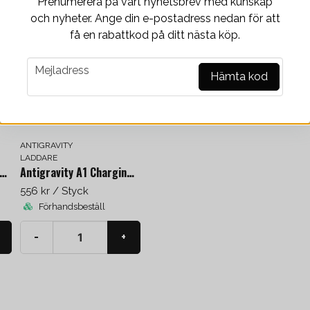
Prenumerera på vårt nyhetsbrev med kunskap
protection for devices Suppo
och nyheter. Ange din e-postadress nedan för att
få en rabattkod på ditt nästa köp.
email
Mejladress
Hämta kod
ANTIGRAVITY
LADDARE
I 100W USB-C Power Adapter
Antigravity A1 Charging Hub
556 kr
/ Styck
Förhandsbeställ
-
+