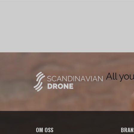
All yo
OM OSS
BRAN