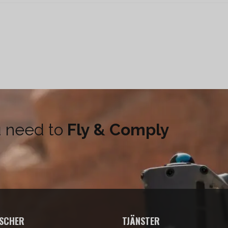
u need to
Fly & Comply
SCHER
TJÄNSTER