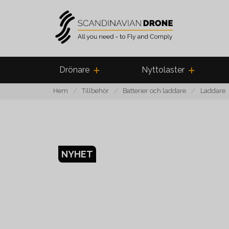
Drönare
Nyttolaster
Hem
Tillbehör
Batterier och laddare
Laddare
NYHET