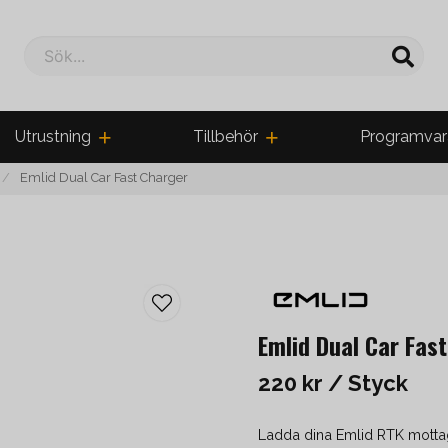
Sök...
Utrustning
Tillbehör
Programvar
Emlid Dual Car Fast Charger
Emlid Dual Car Fas
220 kr
/ Styck
Ladda dina Emlid RTK mottag