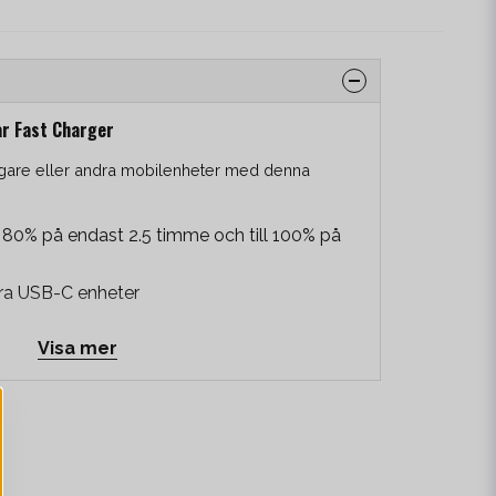
ar Fast Charger
gare eller andra mobilenheter med denna
 80% på endast 2.5 timme och till 100% på
ra USB-C enheter
Visa mer
sskydd
dning
.5 hours, to 100% in less than 3.5 hours
ces Output power: 2x 20W Smart integrated